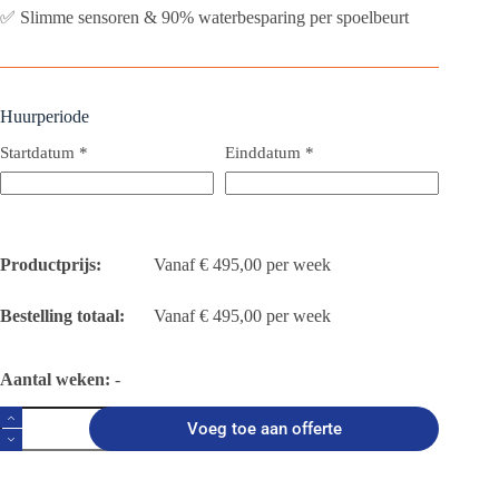
✅ Slimme sensoren & 90% waterbesparing per spoelbeurt
Huurperiode
Startdatum
*
Einddatum
*
Productprijs:
€
495,00
Bestelling totaal:
€
495,00
Aantal weken:
-
Vacuüm
Voeg toe aan offerte
toiletwagen
DL11
aantal