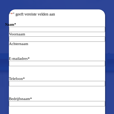
"
*
" geeft vereiste velden aan
Naam
*
Voornaam
Achternaam
E-mailadres
*
Telefoon
*
Bedrijfsnaam
*