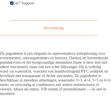
24/7 Support
Beschrijving
De pagodetent is een elegante en representatieve tentoplossing voor
evenementen, ontvangstruimtes en beurzen. Dankzij de kenmerkende
puntdakvorm en het hoogwaardige aluminium frame is deze tent niet
alleen functioneel, maar ook een echte blikvanger. Hij is volledig
wind- en waterdicht, voorzien van brandvertragend PVC-zeildoek en
leverbaar met transparante of dichte zijwanden. De pagodetent is
beschikbaar in meerdere afmetingen, waaronder 3×3, 4×4, 5×5 en 6×6
meter, en eenvoudig te combineren met andere tentstructuren of
vloeren. Ideaal als entree, VIP-ruimte of promotiestand — en snel te
monteren