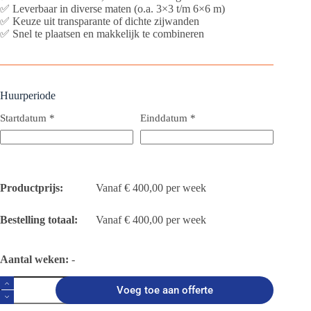
✅ Leverbaar in diverse maten (o.a. 3×3 t/m 6×6 m)
✅ Keuze uit transparante of dichte zijwanden
✅ Snel te plaatsen en makkelijk te combineren
Huurperiode
Startdatum
*
Einddatum
*
Productprijs:
€
400,00
Bestelling totaal:
€
400,00
Aantal weken:
-
Pagode
Voeg toe aan offerte
aantal