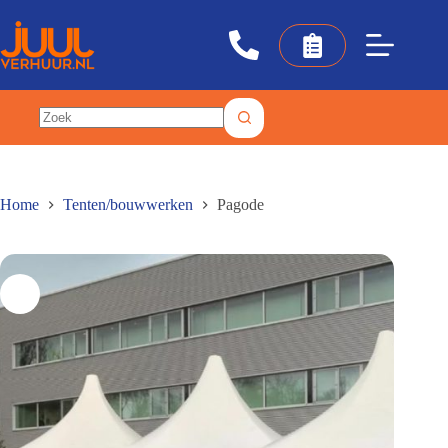
Ga
naar
de
inhoud
Geen
resultaten
Home
Tenten/bouwwerken
Pagode